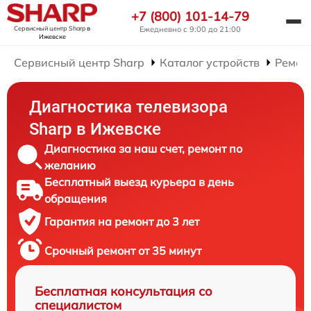
+7 (800) 101-14-79
Сервисный центр Sharp
в
Ежедневно с 9:00 до 21:00
Ижевске
Сервисный центр Sharp
Каталог устройств
Ремон
Диагностика телевизора
Sharp в Ижевске
Диагностика за наш счет, ремонт по
желанию
Бесплатный выезд курьера в день
обращения
Гарантия на ремонт до 3 лет
Срочный ремонт от 35 минут
Бесплатная консультация со
специалистом