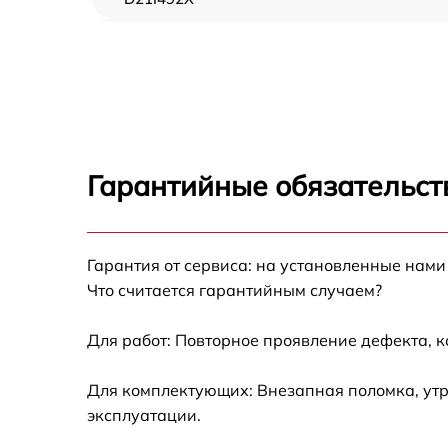
Замена шнура питания Sharp QW-D21I492X
Корпусный ремонт (замена резинок,
креплений, кнопок) Sharp QW-D21I492X
Ремонт платы управления (восстановление)
Sharp QW-D21I492X
Гарантийные обязательст
Замена заливного клапана Sharp QW-
D21I492X
Замена панели управления Sharp QW-
Гарантия от сервиса: на установленные нами
D21I492X
Что считается гарантийным случаем?
Замена расходомера Sharp QW-D21I492X
Для работ: Повторное проявление дефекта, 
Замена разбрызгивателя Sharp QW-
Для комплектующих: Внезапная поломка, утр
D21I492X
эксплуатации.
Замена пускового конденсатора
циркуляционного насоса Sharp QW-