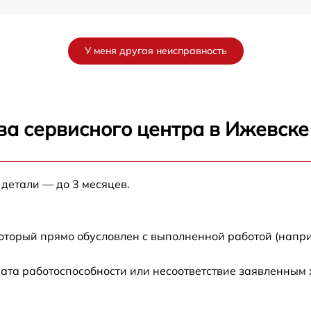
от 60 мин
У меня другая неисправность
от 60 мин
от 60 мин
ва сервисного центра в Ижевске
от 60 мин
 детали — до 3 месяцев.
от 60 мин
от 60 мин
который прямо обусловлен с выполненной работой (напри
от 60 мин
ата работоспособности или несоответствие заявленным
от 60 мин