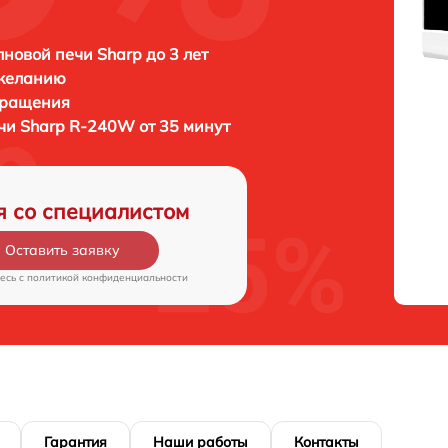
новой печи Sharp до 3 лет
 желанию
бращения
ечи
Sharp R-240W от 35 минут
я со специалистом
Оставить заявку
есь c
политикой конфиденциальности
Гарантия
Наши работы
Контакты