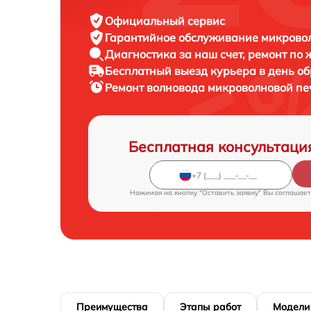
Официальный сервис
Гарантийное обслуживание
микровол
Диагностика за наш счет,
ремонт по
Бесплатный выезд курьера
в день о
Ремонт волновода микроволновой п
Бесплатная консультаци
Нажимая на кнопку "Оставить заявку" Вы соглашает
Преимущества
Этапы работ
Модели