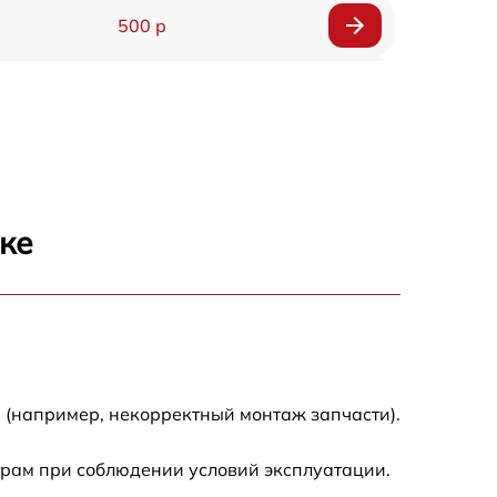
500 р
500 р
450 р
500 р
ке
500 р
500 р
500 р
 (например, некорректный монтаж запчасти).
590 р
трам при соблюдении условий эксплуатации.