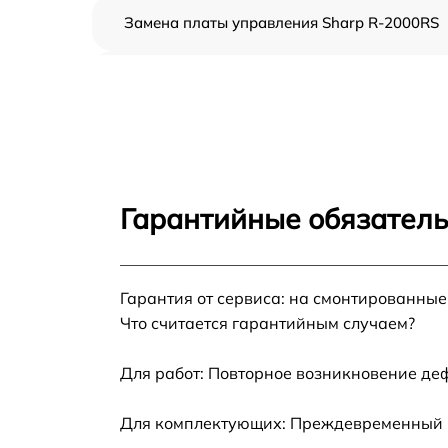
Замена платы управления Sharp R-2000RS
Ремонт платы управления (восстановление)
Sharp R-2000RS
Замена датчиков Sharp R-2000RS
Замена вентилятора Sharp R-2000RS
Гарантийные обязатель
Ремонт магнетрона Sharp R-2000RS
Гарантия от сервиса: на смонтированны
Ремонт волновода Sharp R-2000RS
Что считается гарантийным случаем?
Ремонт переключателей режимов Sharp R-
2000RS
Для работ: Повторное возникновение де
Замена блока управления Sharp R-2000RS
Для комплектующих: Преждевременный вы