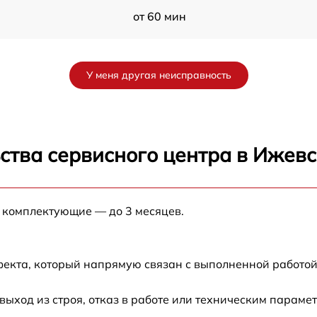
от 60 мин
от 60 мин
У меня другая неисправность
от 60 мин
от 60 мин
ства сервисного центра в Ижевс
от 60 мин
е комплектующие — до 3 месяцев.
от 60 мин
от 60 мин
фекта, который напрямую связан с выполненной работой
от 60 мин
ход из строя, отказ в работе или техническим параме