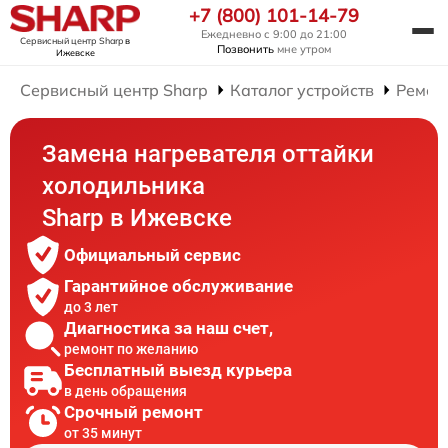
+7 (800) 101-14-79
Ежедневно с 9:00 до 21:00
Сервисный центр Sharp
в
Позвонить
мне утром
Ижевске
Сервисный центр Sharp
Каталог устройств
Ремон
Замена нагревателя оттайки
холодильника
Sharp в Ижевске
Официальный сервис
Гарантийное обслуживание
до 3 лет
Диагностика за наш счет,
ремонт по желанию
Бесплатный выезд курьера
в день обращения
Срочный ремонт
от 35 минут