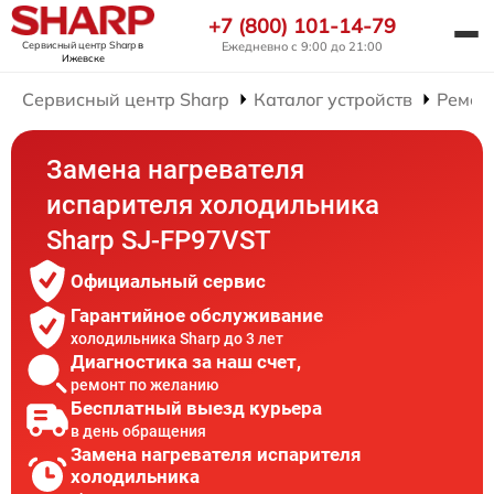
+7 (800) 101-14-79
Сервисный центр Sharp
в
Ежедневно с 9:00 до 21:00
Ижевске
Сервисный центр Sharp
Каталог устройств
Ремон
Замена нагревателя
испарителя холодильника
Sharp SJ-FP97VST
Официальный сервис
Гарантийное обслуживание
холодильника Sharp до 3 лет
Диагностика за наш счет,
ремонт по желанию
Бесплатный выезд курьера
в день обращения
Замена нагревателя испарителя
холодильника