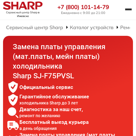
+7 (800) 101-14-79
Сервисный центр Sharp
в
Ежедневно с 9:00 до 21:00
Ижевске
Сервисный центр Sharp
Каталог устройств
Ремон
Замена платы управления
(мат.платы, мейн платы)
холодильника
Sharp SJ-F75PVSL
Официальный сервис
Гарантийное обслуживание
холодильника Sharp до 3 лет
Диагностика за наш счет,
ремонт по желанию
Бесплатный выезд курьера
в день обращения
Замена платы управления (мат.платы,