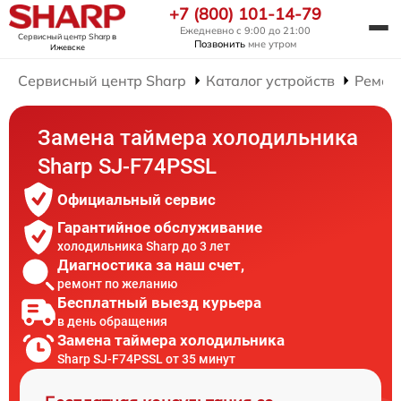
+7 (800) 101-14-79
Ежедневно с 9:00 до 21:00
Сервисный центр Sharp
в
Позвонить
мне утром
Ижевске
Сервисный центр Sharp
Каталог устройств
Ремон
Замена таймера холодильника
Sharp SJ-F74PSSL
Официальный сервис
Гарантийное обслуживание
холодильника Sharp до 3 лет
Диагностика за наш счет,
ремонт по желанию
Бесплатный выезд курьера
в день обращения
Замена таймера холодильника
Sharp SJ-F74PSSL от 35 минут