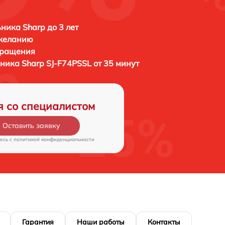
ника Sharp до 3 лет
 желанию
бращения
ьника
Sharp SJ-F74PSSL от 35 минут
я со специалистом
Оставить заявку
есь c
политикой конфиденциальности
Гарантия
Наши работы
Контакты