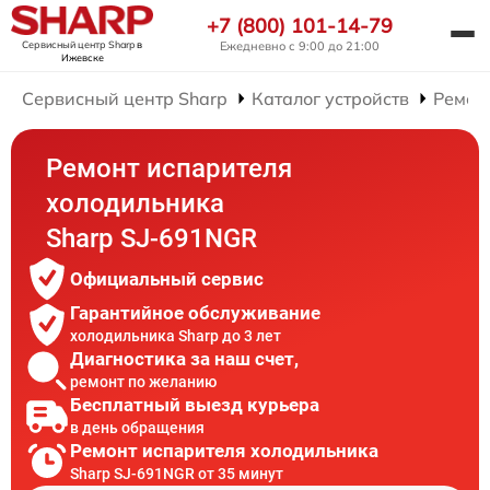
+7 (800) 101-14-79
Сервисный центр Sharp
в
Ежедневно с 9:00 до 21:00
Ижевске
Сервисный центр Sharp
Каталог устройств
Ремон
Ремонт испарителя
холодильника
Sharp SJ-691NGR
Официальный сервис
Гарантийное обслуживание
холодильника Sharp до 3 лет
Диагностика за наш счет,
ремонт по желанию
Бесплатный выезд курьера
в день обращения
Ремонт испарителя холодильника
Sharp SJ-691NGR от 35 минут