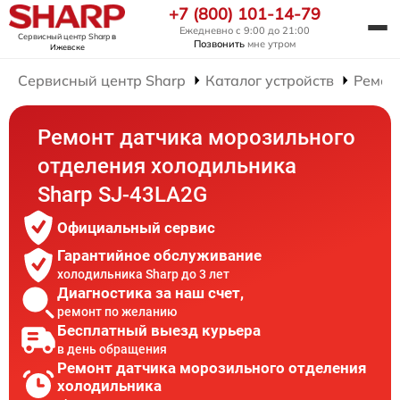
+7 (800) 101-14-79
Ежедневно с 9:00 до 21:00
Сервисный центр Sharp
в
Позвонить
мне утром
Ижевске
Сервисный центр Sharp
Каталог устройств
Ремон
Ремонт датчика морозильного
отделения холодильника
Sharp SJ-43LA2G
Официальный сервис
Гарантийное обслуживание
холодильника Sharp до 3 лет
Диагностика за наш счет,
ремонт по желанию
Бесплатный выезд курьера
в день обращения
Ремонт датчика морозильного отделения
холодильника