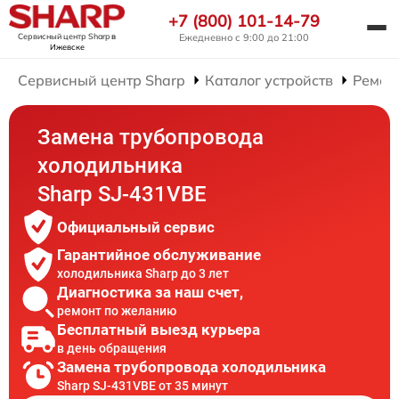
+7 (800) 101-14-79
Сервисный центр Sharp
в
Ежедневно с 9:00 до 21:00
Ижевске
Сервисный центр Sharp
Каталог устройств
Ремон
Замена трубопровода
холодильника
Sharp SJ-431VBE
Официальный сервис
Гарантийное обслуживание
холодильника Sharp до 3 лет
Диагностика за наш счет,
ремонт по желанию
Бесплатный выезд курьера
в день обращения
Замена трубопровода холодильника
Sharp SJ-431VBE от 35 минут