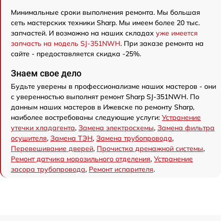
Минимальные сроки выполнения ремонта. Мы большая
сеть мастерских техники Sharp. Мы имеем более 20 тыс.
запчастей. И возможно на наших складах
уже имеется
запчасть на модель SJ-351NWH
. При заказе ремонта на
сайте - предоставляется скидка -25%.
Знаем свое дело
Будьте уверены в профессионализме наших мастеров - они
с уверенностью выполнят ремонт Sharp SJ-351NWH. По
данным наших мастеров в Ижевске по ремонту Sharp,
наиболее востребованы следующие услуги:
Устранение
утечки хладагента
,
Замена электросхемы
,
Замена фильтра
осушителя
,
Замена ТЭН
,
Замена трубопровода
,
Перевешивание дверей
,
Прочистка дренажной системы
,
Ремонт датчика морозильного отделения
,
Устранение
засора трубопровода
,
Ремонт испарителя
.