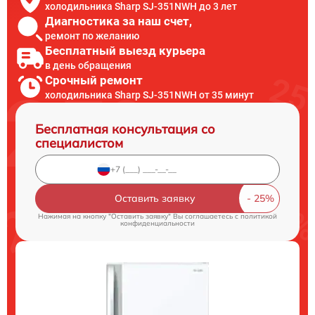
холодильника Sharp SJ-351NWH до 3 лет
Диагностика за наш счет,
ремонт по желанию
Бесплатный выезд курьера
в день обращения
Срочный ремонт
холодильника Sharp SJ-351NWH от 35 минут
Бесплатная консультация со
специалистом
Оставить заявку
Нажимая на кнопку "Оставить заявку" Вы соглашаетесь c
политикой
конфиденциальности