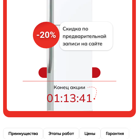
Скидка по
-20%
предварительной
записи на сайте
Цены на ремонт
Конец акции
01:13:40
Преимущества
Этапы работ
Цены
Гарантия
М