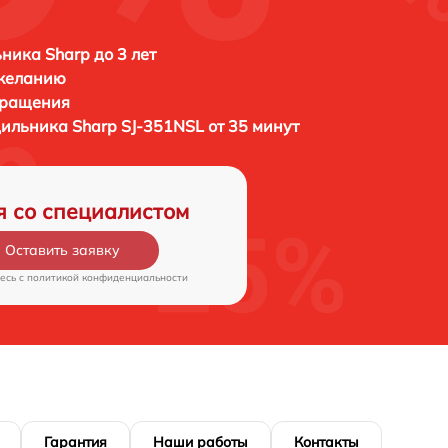
ника Sharp до 3 лет
 желанию
бращения
дильника
Sharp SJ-351NSL от 35 минут
я со специалистом
Оставить заявку
есь c
политикой конфиденциальности
Гарантия
Наши работы
Контакты