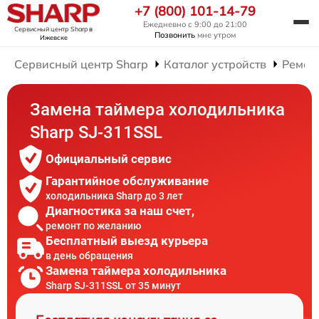
+7 (800) 101-14-79
Ежедневно с 9:00 до 21:00
Сервисный центр Sharp
в
Позвонить
мне утром
Ижевске
Сервисный центр Sharp
Каталог устройств
Ремон
Замена таймера холодильника
Sharp SJ-311SSL
Официальный сервис
Гарантийное обслуживание
холодильника Sharp до 3 лет
Диагностика за наш счет,
ремонт по желанию
Бесплатный выезд курьера
в день обращения
Замена таймера холодильника
Sharp SJ-311SSL от 35 минут