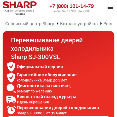
+7 (800) 101-14-79
Сервисный центр Sharp
в
Ежедневно с 9:00 до 21:00
Ижевске
Сервисный центр Sharp
Каталог устройств
Ремон
Перевешивание дверей
холодильника
Sharp SJ-300VSL
Официальный сервис
Гарантийное обслуживание
холодильника Sharp до 3 лет
Диагностика за наш счет,
ремонт по желанию
Бесплатный выезд курьера
в день обращения
Перевешивание дверей холодильника
Sharp SJ-300VSL от 35 минут