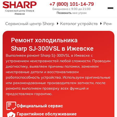
+7 (800) 101-14-79
Ежедневно с 9:00 до 21:00
Сервисный центр Sharp
в
Позвонить
мне утром
Ижевске
Сервисный центр Sharp
Каталог устройств
Ремон
Ремонт холодильника
Sharp SJ-300VSL в Ижевске
Выполняем ремонт Sharp SJ-300VSL в Ижевске с
устранением неисправностей любой сложности. Проводим
диагностику, выявляем причины поломки, заменяем
неисправные детали и восстанавливаем
работоспособность устройства. Используем оригинальные
или рекомендованные производителем запчасти, после
ремонта выполняем проверку всех функций и
предоставляем гарантию.
Официальный сервис
Гарантийное обслуживание