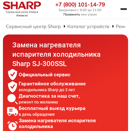
+7 (800) 101-14-79
Ежедневно с 9:00 до 21:00
Сервисный центр Sharp
в
Позвонить
мне утром
Ижевске
Сервисный центр Sharp
Каталог устройств
Ремон
Замена нагревателя
испарителя холодильника
Sharp SJ-300SSL
Официальный сервис
Гарантийное обслуживание
холодильника Sharp до 3 лет
Диагностика за наш счет,
ремонт по желанию
Бесплатный выезд курьера
в день обращения
Замена нагревателя испарителя
холодильника