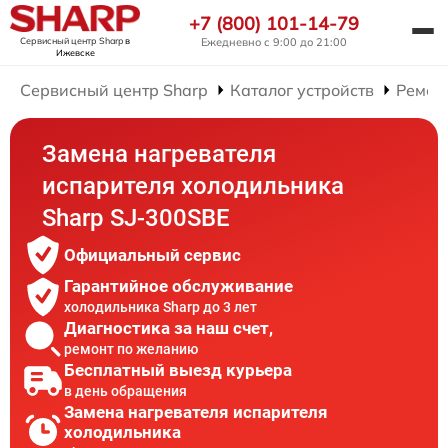
+7 (800) 101-14-79
Сервисный центр Sharp
в
Ежедневно с 9:00 до 21:00
Ижевске
Сервисный центр Sharp
Каталог устройств
Ремон
Замена нагревателя
испарителя холодильника
Sharp SJ-300SBE
Официальный сервис
Гарантийное обслуживание
холодильника Sharp до 3 лет
Диагностика за наш счет,
ремонт по желанию
Бесплатный выезд курьера
в день обращения
Замена нагревателя испарителя
холодильника